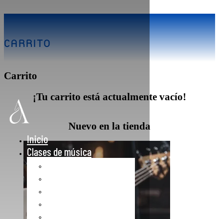
CARRITO
Carrito
¡Tu carrito está actualmente vacío!
Nuevo en la tienda
Inicio
Clases de música
Clases de Iniciación
Clases de Guitarra
Clases de Piano
Clases de Violín
Clases de Canto