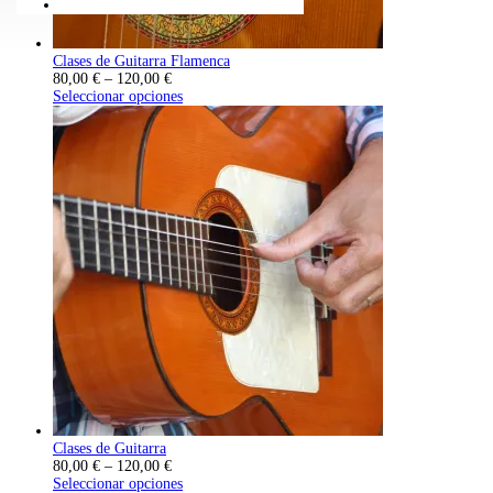
Contacto
Clases de Guitarra Flamenca
Rango
80,00
€
–
120,00
€
de
Seleccionar opciones
precios:
desde
80,00 €
hasta
120,00 €
Clases de Guitarra
Rango
80,00
€
–
120,00
€
de
Seleccionar opciones