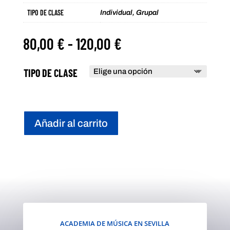
TIPO DE CLASE
Individual, Grupal
Rango
80,00
€
-
120,00
€
de
precios:
TIPO DE CLASE
desde
80,00 €
hasta
120,00 €
Añadir al carrito
ACADEMIA DE MÚSICA EN SEVILLA