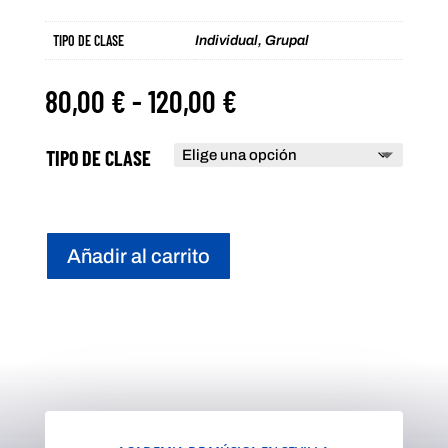
TIPO DE CLASE
Individual, Grupal
Rango
80,00
€
-
120,00
€
de
precios:
TIPO DE CLASE
desde
80,00 €
hasta
120,00 €
Añadir al carrito