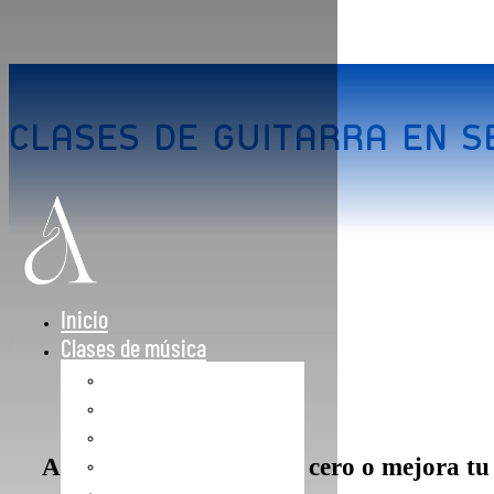
CLASES DE GUITARRA EN S
Inicio
Clases de música
Clases de Iniciación
Clases de Guitarra
Clases de Piano
Clases de Violín
Aprende guitarra desde cero o mejora tu n
Clases de Canto