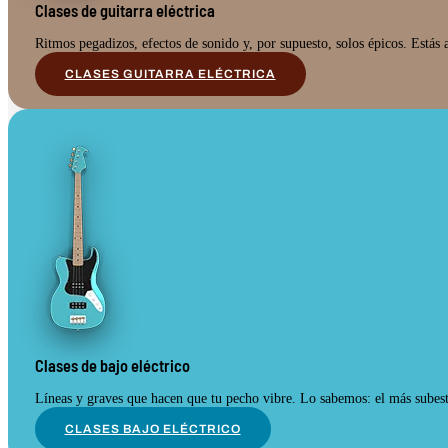
Clases de guitarra eléctrica
Ritmos pegadizos, efectos de sonido y, por supuesto, solos épicos. Estás 
CLASES GUITARRA ELÉCTRICA
Clases de bajo eléctrico
Líneas y graves que hacen que tu pecho vibre. Lo sabemos: el más subest
CLASES BAJO ELÉCTRICO