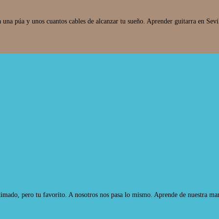
a una púa y unos cuantos cables de alcanzar tu sueño. Aprender guitarra en Sevil
imado, pero tu favorito. A nosotros nos pasa lo mismo. Aprende de nuestra mano